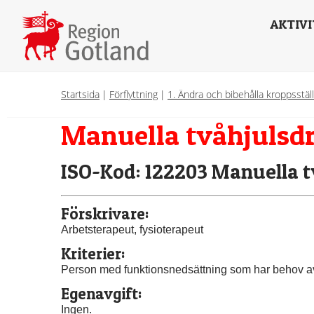
AKTIVI
Startsida
|
Förflyttning
|
1. Ändra och bibehålla kroppsstäl
Manuella tvåhjulsdr
ISO-Kod: 122203 Manuella tv
Förskrivare:
Arbetsterapeut, fysioterapeut
Kriterier:
Person med funktionsnedsättning som har behov av
Egenavgift:
Ingen.