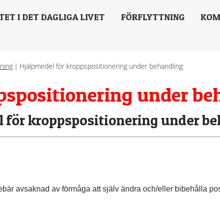
TET I DET DAGLIGA LIVET
FÖRFLYTTNING
KOM
lning
|
Hjälpmedel för kroppspositionering under behandling
pspositionering under be
 för kroppspositionering under b
r avsaknad av förmåga att själv ändra och/eller bibehålla posit