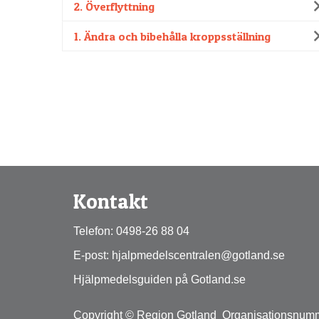
2. Överflyttning
1. Ändra och bibehålla kroppsställning
Kontakt
Telefon: 0498-26 88 04
E-post: hjalpmedelscentralen@gotland.se
Hjälpmedelsguiden på Gotland.se
Copyright © Region Gotland  Organisationsnum