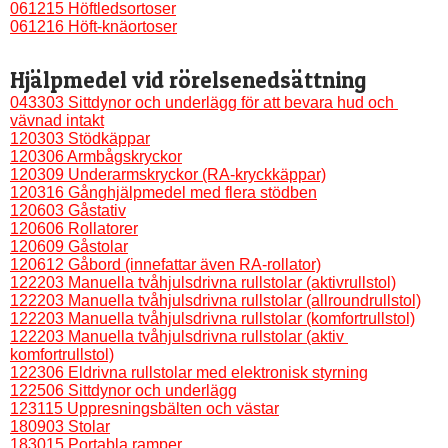
061215 Höftledsortoser
061216 Höft-knäortoser
Hjälpmedel vid rörelsenedsättning
043303 Sittdynor och underlägg för att bevara hud och 
vävnad intakt
120303 Stödkäppar
120306 Armbågskryckor
120309 Underarmskryckor (RA-kryckkäppar)
120316 Gånghjälpmedel med flera stödben
120603 Gåstativ
120606 Rollatorer
120609 Gåstolar
120612 Gåbord (innefattar även RA-rollator)
122203 Manuella tvåhjulsdrivna rullstolar (aktivrullstol)
122203 Manuella tvåhjulsdrivna rullstolar (allroundrullstol)
122203 Manuella tvåhjulsdrivna rullstolar (komfortrullstol)
122203 Manuella tvåhjulsdrivna rullstolar (aktiv 
komfortrullstol)
122306 Eldrivna rullstolar med elektronisk styrning
122506 Sittdynor och underlägg
123115 Uppresningsbälten och västar
180903 Stolar
183015 Portabla ramper