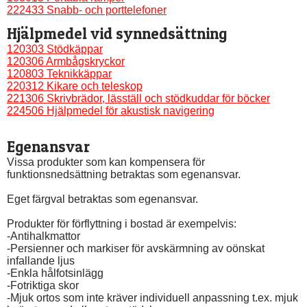
222433 Snabb- och porttelefoner
Hjälpmedel vid synnedsättning
120303 Stödkäppar
120306 Armbågskryckor
120803 Teknikkäppar
220312 Kikare och teleskop
221306 Skrivbrädor, läsställ och stödkuddar för böcker
224506 Hjälpmedel för akustisk navigering
Egenansvar
Vissa produkter som kan kompensera för 
funktionsnedsättning betraktas som egenansvar.
Eget färgval betraktas som egenansvar.
Produkter för förflyttning i bostad är exempelvis:
-Antihalkmattor
-Persienner och markiser för avskärmning av oönskat 
infallande ljus
-Enkla hålfotsinlägg
-Fotriktiga skor
-Mjuk ortos som inte kräver individuell anpassning t.ex. mjuk 