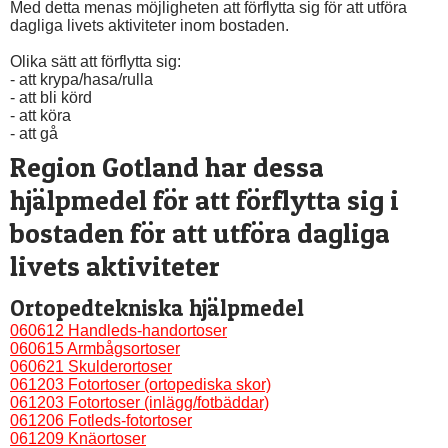
Med detta menas möjligheten att förflytta sig för att utföra 
dagliga livets aktiviteter inom bostaden.
Olika sätt att förflytta sig:
- att krypa/hasa/rulla
- att bli körd
- att köra
- att gå
Region Gotland har dessa 
hjälpmedel för att förflytta sig i 
bostaden för att utföra dagliga 
livets aktiviteter
Ortopedtekniska hjälpmedel
060612 Handleds-handortoser
060615 Armbågsortoser
060621 Skulderortoser
061203 Fotortoser (ortopediska skor)
061203 Fotortoser (inlägg/fotbäddar)
061206 Fotleds-fotortoser
061209 Knäortoser