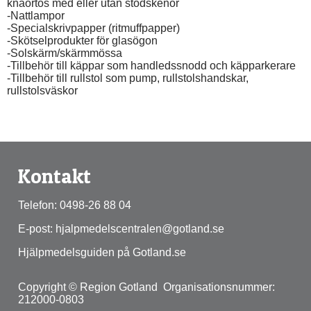
knäortos med eller utan stödskenor
-Nattlampor
-Specialskrivpapper (ritmuffpapper)
-Skötselprodukter för glasögon
-Solskärm/skärmmössa
-Tillbehör till käppar som handledssnodd och käpparkerare
-Tillbehör till rullstol som pump, rullstolshandskar, 
rullstolsväskor
Kontakt
Telefon: 0498-26 88 04
E-post: hjalpmedelscentralen@gotland.se
Hjälpmedelsguiden på Gotland.se
Copyright © Region Gotland  Organisationsnummer: 
212000-0803