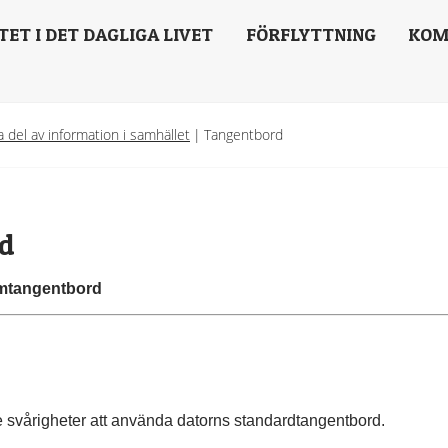
TET I DET DAGLIGA LIVET
FÖRFLYTTNING
KOM
ta del av information i samhället
|
Tangentbord
rd
ärmtangentbord
svårigheter att använda datorns standardtangentbord.